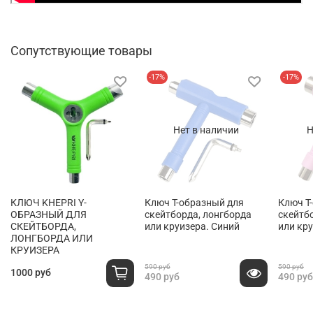
Сопутствующие товары
-17%
-17%
Нет в наличии
Н
КЛЮЧ KHEPRI Y-
Ключ T-образный для
Ключ T
ОБРАЗНЫЙ ДЛЯ
скейтборда, лонгборда
скейтб
СКЕЙТБОРДА,
или круизера. Синий
или кр
ЛОНГБОРДА ИЛИ
КРУИЗЕРА
590 руб
590 руб
1000 руб
490 руб
490 руб