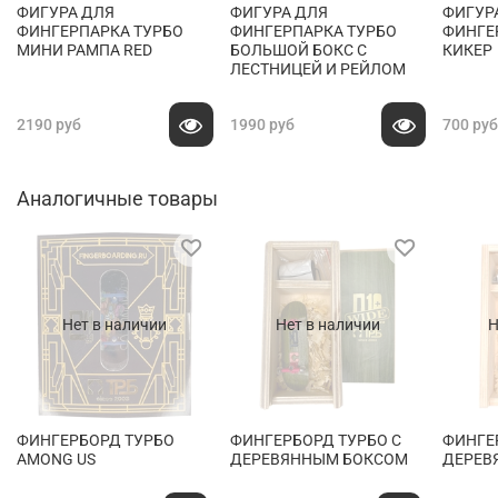
ФИГУРА ДЛЯ
ФИГУРА ДЛЯ
ФИГУР
ФИНГЕРПАРКА ТУРБО
ФИНГЕРПАРКА ТУРБО
ФИНГЕ
МИНИ РАМПА RED
БОЛЬШОЙ БОКС С
КИКЕР
ЛЕСТНИЦЕЙ И РЕЙЛОМ
2190 руб
1990 руб
700 руб
Аналогичные товары
Нет в наличии
Нет в наличии
Н
ФИНГЕРБОРД ТУРБО
ФИНГЕРБОРД ТУРБО С
ФИНГЕ
AMONG US
ДЕРЕВЯННЫМ БОКСОМ
ДЕРЕВ